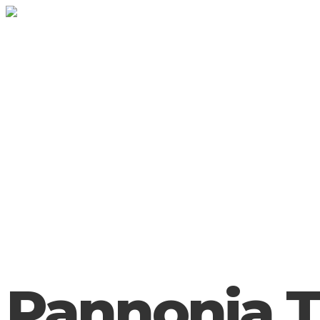
WELCOME
GARAGE
SOLD
CONTACT
WELCOME
GARAGE
SOLD
CONTACT
Pannonia T