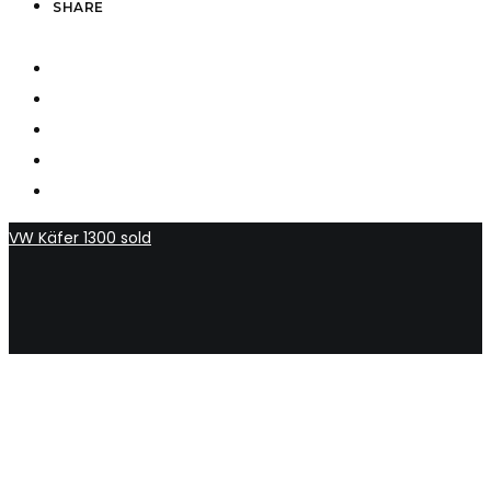
SHARE
VW Käfer 1300 sold